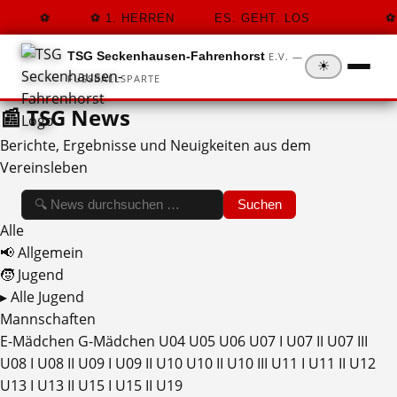
1. HERREN
ES. GEHT. LOS
TSG Seckenhausen-Fahrenhorst
E.V. —
☀
FUSSBALLSPARTE
📰 TSG
News
Berichte, Ergebnisse und Neuigkeiten aus dem
Vereinsleben
Suchen
Alle
📢 Allgemein
🧒 Jugend
▸ Alle Jugend
Mannschaften
E-Mädchen
G-Mädchen
U04
U05
U06
U07 I
U07 II
U07 III
U08 I
U08 II
U09 I
U09 II
U10
U10 II
U10 III
U11 I
U11 II
U12
U13 I
U13 II
U15 I
U15 II
U19