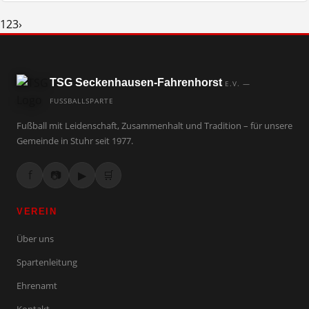
1
2
3
›
TSG Seckenhausen-Fahrenhorst
E.V. —
FUSSBALLSPARTE
Fußball mit Leidenschaft, Zusammenhalt und Tradition – für unsere
Gemeinde in Stuhr seit 1977.
f
📷
▶
🛒
VEREIN
Über uns
Spartenleitung
Ehrenamt