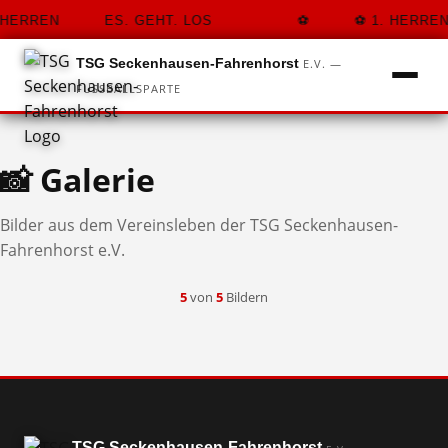
HERREN
ES. GEHT. LOS
1. HERREN
TSG Seckenhausen-Fahrenhorst
E.V. —
☀
FUSSBALLSPARTE
📸 Galerie
Bilder aus dem Vereinsleben der TSG Seckenhausen-
Fahrenhorst e.V.
5
von
5
Bildern
TSG Seckenhausen-Fahrenhorst