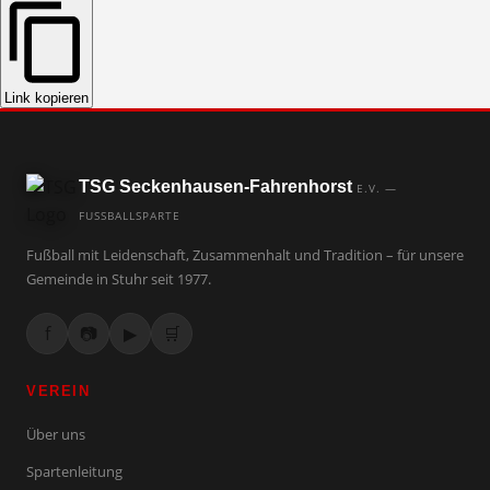
Link kopieren
TSG Seckenhausen-Fahrenhorst
E.V. —
FUSSBALLSPARTE
Fußball mit Leidenschaft, Zusammenhalt und Tradition – für unsere
Gemeinde in Stuhr seit 1977.
f
📷
▶
🛒
VEREIN
Über uns
Spartenleitung