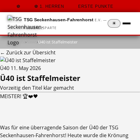
1. HERREN
ERSTE PUNKTE
TSG Seckenhausen-Fahrenhorst
E.V. —
☀
FUSSBALLSPARTE
Startseite
›
News
›
Ü40 ist Staffelmeister
← Zurück zur Übersicht
Ü40
11. May 2026
Ü40 ist Staffelmeister
Vorzeitig den Titel klar gemacht
MEISTER! 🏆❤️🖤
​Was für eine überragende Saison der Ü40 der TSG
Seckenhausen-Fahrenhorst! Heute wurde die Krönung