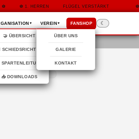
1. HERREN
FLÜGEL VERSTÄRKT
☾
FANSHOP
GANISATION
VEREIN
▼
▼
🤝 ÜBERSICHT
ÜBER UNS
 SCHIEDSRICHTER
GALERIE
 SPARTENLEITUNG
KONTAKT
📥 DOWNLOADS