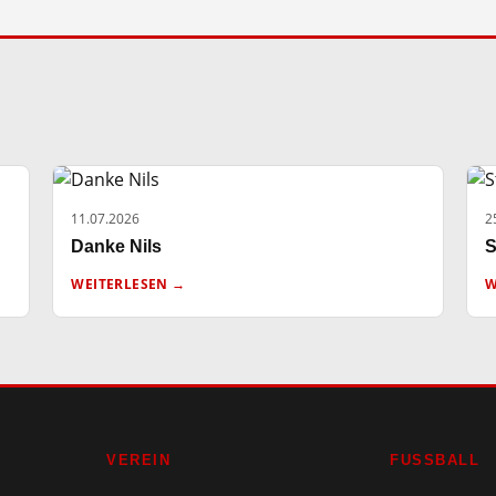
11.07.2026
2
Danke Nils
S
WEITERLESEN →
W
VEREIN
FUSSBALL