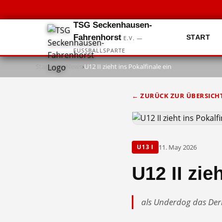
TSG Seckenhausen-
Fahrenhorst
START
E.V. —
FUSSBALLSPARTE
Startseite
›
News
›
U12 II zieht ins Pokalfinale ein
← ZURÜCK ZUR ÜBERSICH
11. May 2026
U13 I
U12 II zie
als Underdog das De