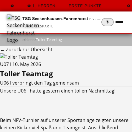
1. HERREN
ERSTE PUNKTE
TSG Seckenhausen-Fahrenhorst
E.V. —
☀
FUSSBALLSPARTE
Startseite
›
News
›
Toller Teamtag
← Zurück zur Übersicht
U07 I
10. May 2026
Toller Teamtag
U06 I verbringt den Tag gemeinsam
Unsere U06 I hatte gestern einen tollen Nachmittag!
Beim NFV-Turnier auf unserer Sportanlage zeigten unsere
kleinen Kicker viel Spaß und Teamgeist. Anschließend