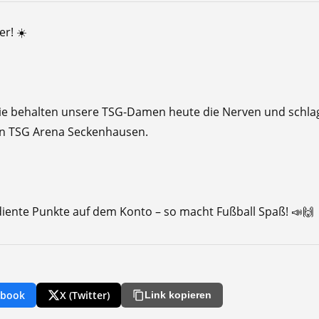
r! ☀️
tie behalten unsere TSG-Damen heute die Nerven und schlag
hen TSG Arena Seckenhausen.
diente Punkte auf dem Konto – so macht Fußball Spaß! 📣🙌
ebook
X (Twitter)
Link kopieren