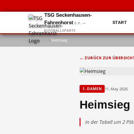
TSG Seckenhausen-
Fahrenhorst
START
E.V. —
FUSSBALLSPARTE
Startseite
›
News
›
Heimsieg
← ZURÜCK ZUR ÜBERSICH
11. May 2026
1. DAMEN
Heimsieg
in der Tabell um 2 Plä