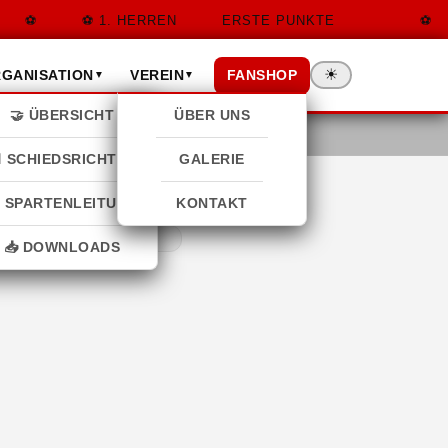
1. HERREN
ERSTE PUNKTE
☀
FANSHOP
GANISATION
VEREIN
▼
▼
🤝 ÜBERSICHT
ÜBER UNS
 SCHIEDSRICHTER
GALERIE
 SPARTENLEITUNG
KONTAKT
📥 DOWNLOADS